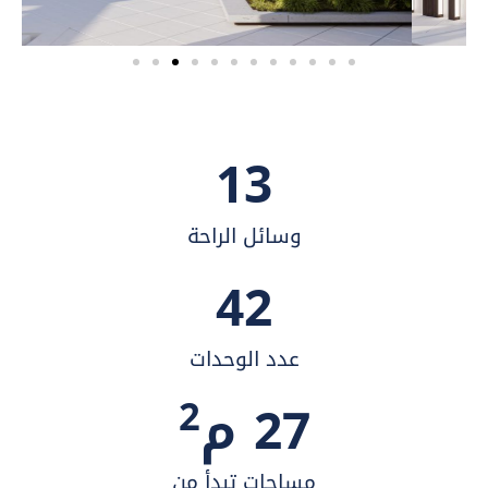
13
وسائل الراحة
42
عدد الوحدات
2
27
 م
مساحات تبدأ من