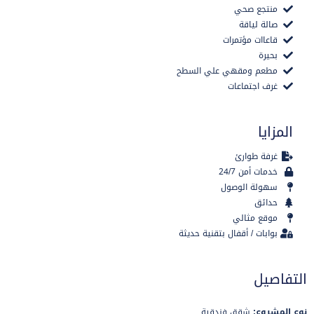
منتجع صحي
صالة لياقة
قاعاات مؤتمرات
بحيرة
مطعم ومقهي علي السطح
غرف اجتماعات
المزايا
غرفة طوارئ
خدمات أمن 24/7
سهولة الوصول
حدائق
موقع مثالي
بوابات / أقفال بتقنية حديثة
التفاصيل
نوع المشروع
:
شقق فندقية